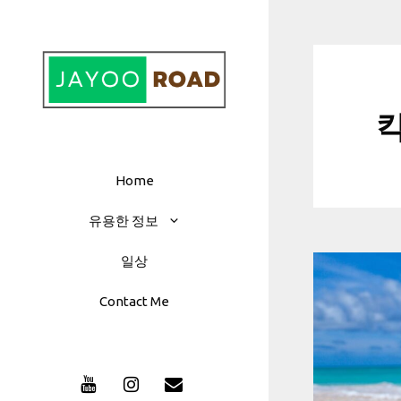
컨
텐
츠
로
건
너
뛰
기
Home
유용한 정보
일상
Contact Me