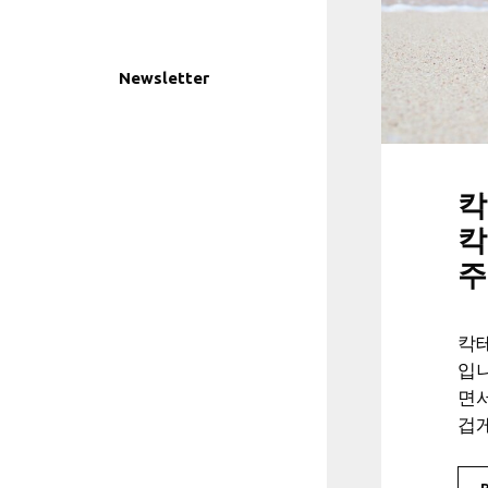
Newsletter
칵
칵
주
칵테
입니
면서
겁게