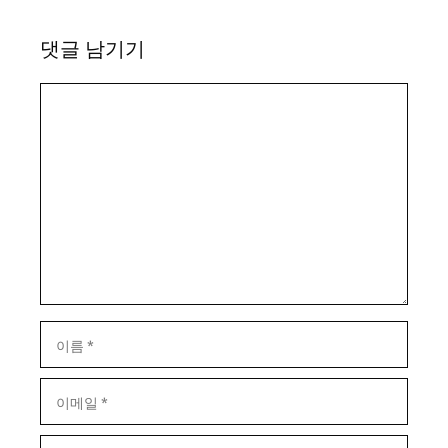
댓글 남기기
댓
글
이
름
이
메
일
웹