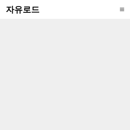
컨
자유로드
Me
텐
츠
로
건
너
뛰
기