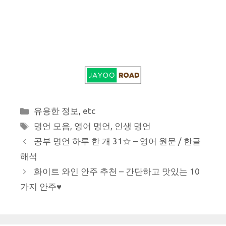
카
유용한 정보
,
etc
테
태
명언 모음
,
영어 명언
,
인생 명언
고
그
공부 명언 하루 한 개 31☆ – 영어 원문 / 한글
리
해석
화이트 와인 안주 추천 – 간단하고 맛있는 10
가지 안주♥